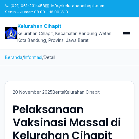
📞 (021) 061-231-458
✉️
info@kelurahancihapit.com
Senin - Jumat: 08.00 - 16.00 WIB
Kelurahan Cihapit
Kelurahan Cihapit, Kecamatan Bandung Wetan,
Kota Bandung, Provinsi Jawa Barat
Beranda
/
Informasi
/
Detail
20 November 2025
Berita
Kelurahan Cihapit
Pelaksanaan
Vaksinasi Massal di
Kelurahan Cihapit